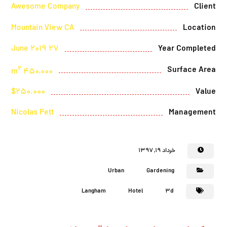
Awesome Company
Client
Mountain View CA
Location
27 June 2019
Year Completed
2
Surface Area
450,000 m
$250.000
Value
Nicolas Pett
Management
خرداد ۱۹, ۱۳۹۷
Urban
Gardening
Langham
Hotel
3d