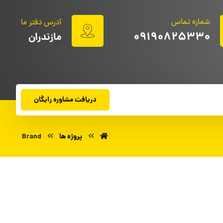
شماره تماس
آدرس دفتر ما
09190825330
مازندران
دریافت مشاوره رایگان
پروژه ها
Brand