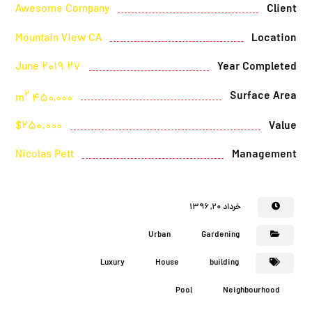
Awesome Company
Client
Mountain View CA
Location
27 June 2019
Year Completed
2
Surface Area
450,000 m
$250.000
Value
Nicolas Pett
Management
خرداد ۲۰, ۱۳۹۶
Urban
Gardening
Luxury
House
building
Pool
Neighbourhood